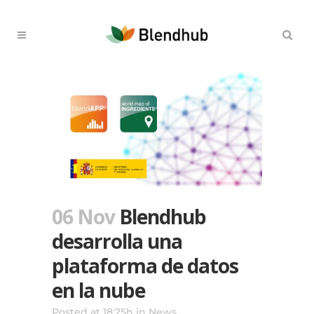
06 Nov
Blendhub
desarrolla una
plataforma de datos
en la nube
Posted at 18:25h
in
News