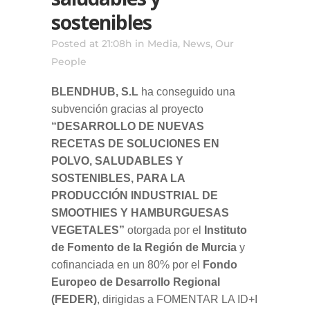
sostenibles
Posted at 21:08h
in
Media
,
News
,
Our
People
BLENDHUB, S.L
ha conseguido una
subvención gracias al proyecto
“DESARROLLO DE NUEVAS
RECETAS DE SOLUCIONES EN
POLVO, SALUDABLES Y
SOSTENIBLES, PARA LA
PRODUCCIÓN INDUSTRIAL DE
SMOOTHIES Y HAMBURGUESAS
VEGETALES”
otorgada por el
Instituto
de Fomento de la Región de Murcia
y
cofinanciada en un 80% por el
Fondo
Europeo de Desarrollo Regional
(FEDER)
, dirigidas a FOMENTAR LA ID+I